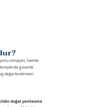
dur?
ksiyonu olmayan, hamile
 bireylerde güvenle
og değerlendirmesi
, cildin doğal yenilenme