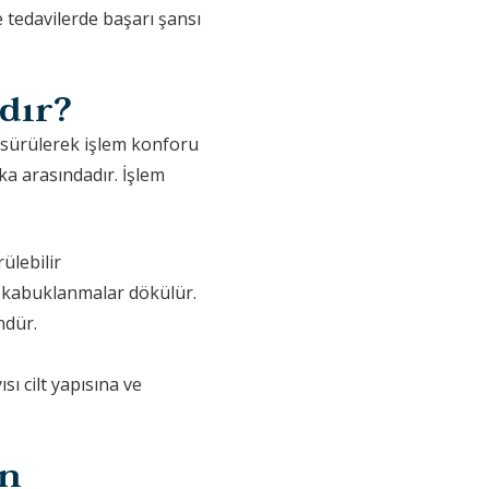
 tedavilerde başarı şansı
dır?
 sürülerek işlem konforu
ika arasındadır. İşlem
ülebilir
ik kabuklanmalar dökülür.
ndür.
sı cilt yapısına ve
in