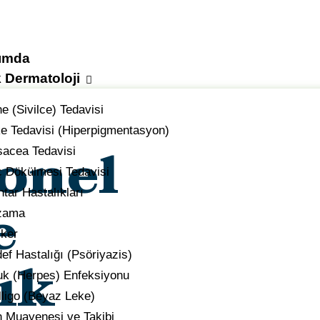
ımda
k Dermatoloji
e (Sivilce) Tedavisi
e Tedavisi (Hiperpigmentasyon)
onel
acea Tedavisi
 Dökülmesi Tedavisi
tar Hastalıkları
e
zama
iker
ık
ef Hastalığı (Psöriyazis)
k (Herpes) Enfeksiyonu
illigo (Beyaz Leke)
 Muayenesi ve Takibi