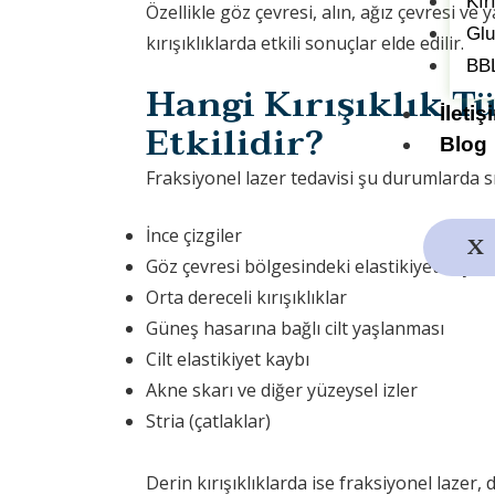
Kır
Özellikle göz çevresi, alın, ağız çevresi ve
Glu
kırışıklıklarda etkili sonuçlar elde edilir.
BBL
Hangi Kırışıklık T
İletiş
Etkilidir?
Blog
Fraksiyonel lazer tedavisi şu durumlarda sıkl
İnce çizgiler
X
Göz çevresi bölgesindeki elastikiyet kaybı v
Orta dereceli kırışıklıklar
Güneş hasarına bağlı cilt yaşlanması
Cilt elastikiyet kaybı
Akne skarı ve diğer yüzeysel izler
Stria (çatlaklar)
Derin kırışıklıklarda ise fraksiyonel lazer, 