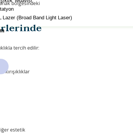
ışıklık Tedavisi
 yanak bölgesindeki
tatyon
 Lazer (Broad Band Light Laser)
ürlerinde
im
ıkla tercih edilir:
e kırışıklıklar
diğer estetik