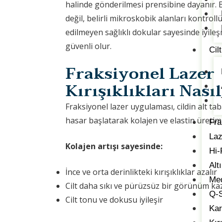
halinde gönderilmesi prensibine dayanır. 
değil, belirli mikroskobik alanları kontrollü
edilmeyen sağlıklı dokular sayesinde iyileş
güvenli olur.
Cil
Fraksiyonel Lazer
Kırışıklıkları Nası
Fraksiyonel lazer uygulaması, cildin alt ta
hasar başlatarak kolajen ve elastin üretimin
Fra
Laz
Kolajen artışı sayesinde:
Hi-
Alt
İnce ve orta derinlikteki kırışıklıklar azalır
Med
Cilt daha sıkı ve pürüzsüz bir görünüm ka
Q-S
Cilt tonu ve dokusu iyileşir
Kar