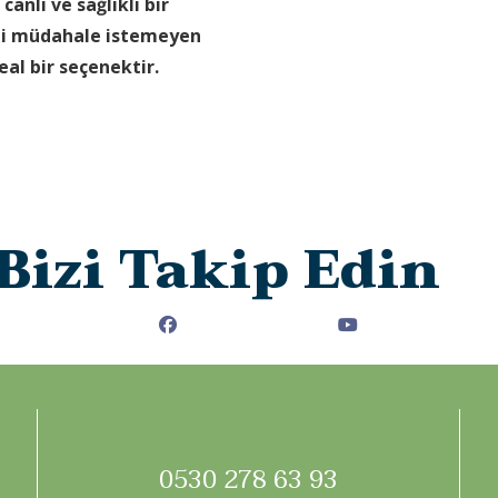
anlı ve sağlıklı bir
ahi müdahale istemeyen
deal bir seçenektir.
Bizi Takip Edin
0530 278 63 93