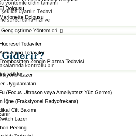
Bu yöntemle cildin tamamı
El Dolgusu
 şekilde uyarılır. Tedavi
Marionette Dolgusu
me süreci daha hızlı ve
t Gençleştirme Yöntemleri
Hücresel Tedaviler
l Giderir?
Anti-Aging Tedaviler
Trombositten Zengin Plazma Tedavisi
bakalarında kontrollü bir
i tetikler.
ksiyonel Lazer
er Uygulamaları
Fu (Focus Ultrason veya Ameliyatsız Yüz Germe)
ın İğne (Fraksiyonel Radyofrekans)
ikal Cilt Bakımı
zanır
witch Lazer
bon Peeling