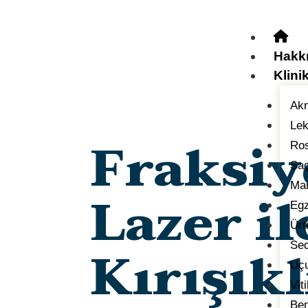
Hakk
Klini
Akn
Lek
Fraksiy
Ros
Saç
Man
Lazer il
Eg
Ürt
Kırışıkl
Sed
Uçu
Vit
Ben