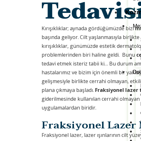
Tedavis
Kozm
Mez
Kırışıklıklar; aynada gördüğümüzde bizi
m
başında geliyor. Cilt yaşlanmasıyla birlikt
kırışıklıklar, günümüzde estetik dermatoloj
problemlerinden biri haline geldi. Bunu
c
tedavi etmek isteriz tabii ki… Bu durum a
hastalarımız ve bizim için önemli bir yakla
Dol
gelişmesiyle birlikte cerrahi olmayan, etki
plana çıkmaya başladı.
Fraksiyonel lazer 
giderilmesinde kullanılan cerrahi olmayan
uygulamalardan biridir.
Fraksiyonel Lazer 
Fraksiyonel lazer, lazer ışınlarının cilt yü